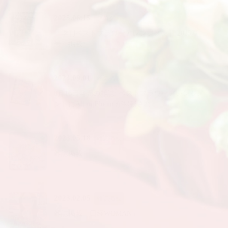
2025.06.15
ブログ
『季刊ベストフラワーアレンジメント 2025夏
号』掲載✨
2024.09.01
雑誌掲載
8月16日発売の雑誌: ベストフラワーアレンジメ
ントにAll in Bloom が掲載され…
2023.05.18
雑誌掲載
雑誌掲載
2023.02.05
雑誌掲載
雑誌掲載「日経WOMAN」