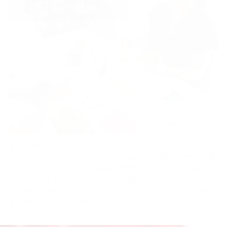
東京・国立の「All in Bloom（オールインブルーム）」は、落ち着
いたBGMと、カフェテラスにいるかのような心地よい空間が自慢
のフラワースクールです。お花の持つ豊かな香りと魅力に包まれ
ながら、どうぞ心からリラックスした状態でレッスンを楽しんで
ください。初めての方はもちろん、プリザーブドフラワーの基礎
を見直したい方も大歓迎です。